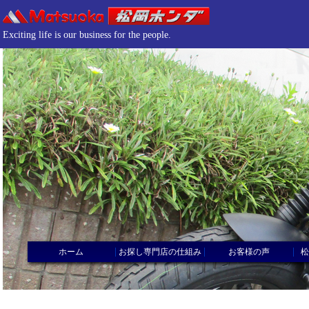
Exciting life is our business for the people.
|
|
|
ホーム
お探し専門店の仕組み
お客様の声
松