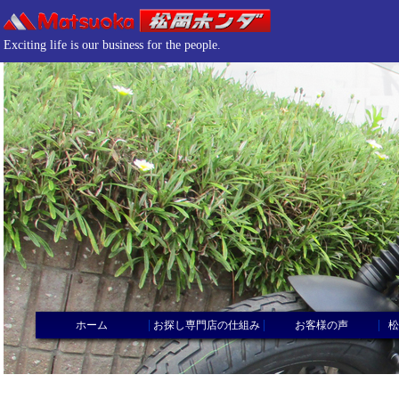
Exciting life is our business for the people.
|
|
|
ホーム
お探し専門店の仕組み
お客様の声
松