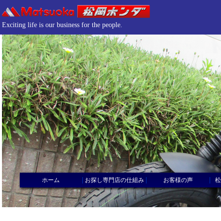
Exciting life is our business for the people.
|
|
|
ホーム
お探し専門店の仕組み
お客様の声
松