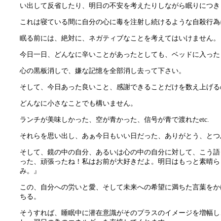
い出して反省したり、明日の不安を考えたりしながら眠りにつき
これは寝ている間に自分の心に毒を注射し続けるような自殺行為
眠る前には、絶対に、ネガティブなことを考えてはいけません。
今日一日、どんなに辛いことがあったとしても、ベッドに入った
心の黒板消しで、嫌な記憶を全部消し去って下さい。
そして、今日あった良いこと、感謝できることだけを数え上げる
どんなに小さなことでも構いません。
ランチが美味しかった、空が青かった、信号が青で渡れたetc.
それらを思い出し、あぁ今日もいい日だった、ありがとう、とつ
そして、鏡の中の自分、あるいは心の中の自分に対して、こう語
った、頑張ったね！私はお前が大好きだよ。明日はもっと素晴ら
み。』
この、自分への労いと愛、そして未来への希望に満ちた言葉をか
ちる。
そうすれば、睡眠中に潜在意識がそのプラスのイメージを増幅し