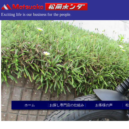
Exciting life is our business for the people.
|
|
|
ホーム
お探し専門店の仕組み
お客様の声
松