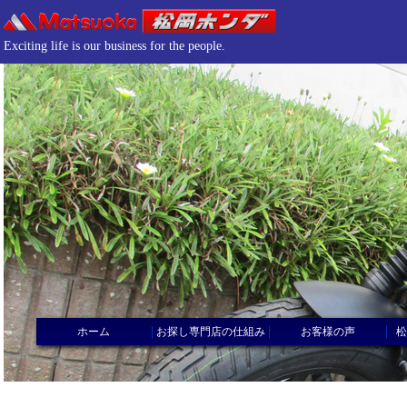
Exciting life is our business for the people.
|
|
|
ホーム
お探し専門店の仕組み
お客様の声
松