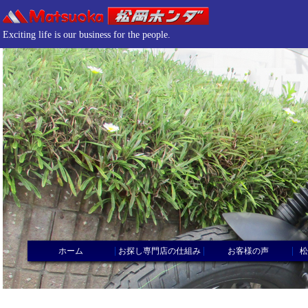
Exciting life is our business for the people.
|
|
|
ホーム
お探し専門店の仕組み
お客様の声
松