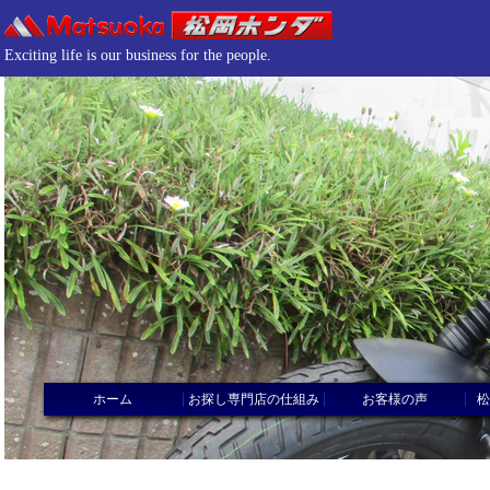
Exciting life is our business for the people.
|
|
|
ホーム
お探し専門店の仕組み
お客様の声
松