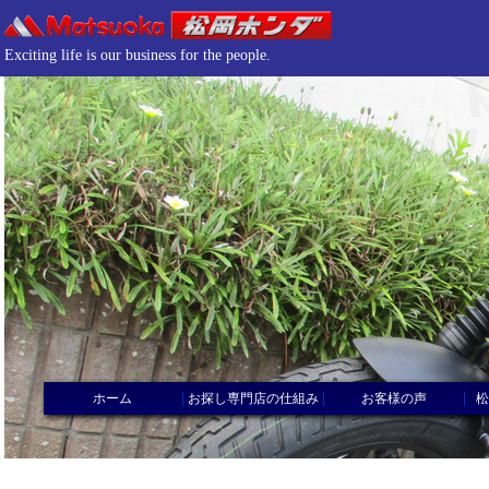
Exciting life is our business for the people.
|
|
|
ホーム
お探し専門店の仕組み
お客様の声
松