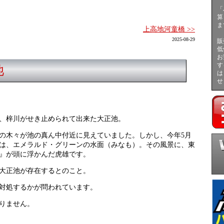
「
算
ま
上高地河童橋 >>
2025-08-29
販
低
お
す
池
は
せ
火、梓川がせき止められて出来た大正池。
の木々が池の真ん中付近に見えていました。しかし、今年5月
は、エメラルド・グリーンの水面（みなも）。その風景に、東
』が頭に浮かんだ虎雄です。
大正池が存在するとのこと。
対処するかが問われています。
りません。