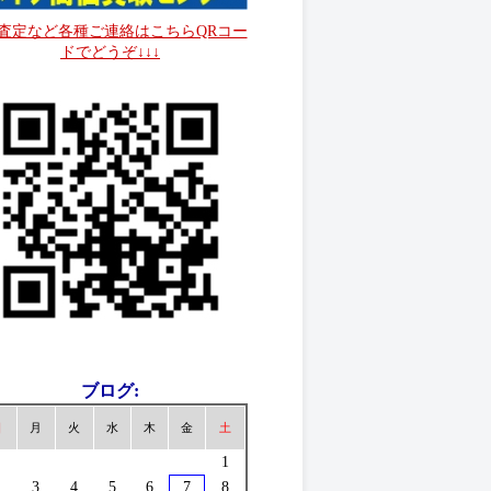
↓↓査定など各種ご連絡はこちらQRコー
ドでどうぞ↓↓↓
ブログ:
日
月
火
水
木
金
土
1
3
4
5
6
7
8