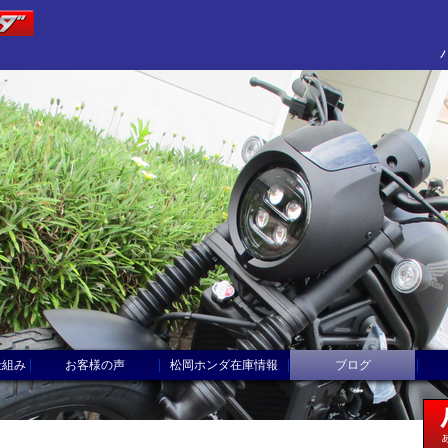
|
|
|
|
仕組み
お客様の声
松岡ホンダ在庫情報
ブログ