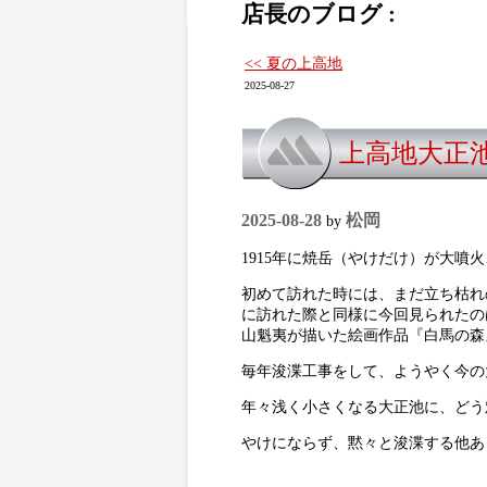
店長のブログ :
<< 夏の上高地
2025-08-27
上高地大正
2025-08-28
松岡
by
1915年に焼岳（やけだけ）が大噴
初めて訪れた時には、まだ立ち枯れ
に訪れた際と同様に今回見られたの
山魁夷が描いた絵画作品『白馬の森
毎年浚渫工事をして、ようやく今の
年々浅く小さくなる大正池に、どう
やけにならず、黙々と浚渫する他あ