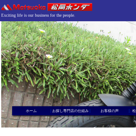
Exciting life is our business for the people.
|
|
|
ホーム
お探し専門店の仕組み
お客様の声
松